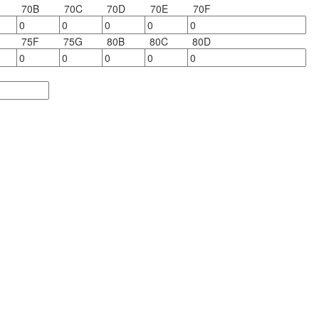
70B
70C
70D
70E
70F
75F
75G
80B
80C
80D