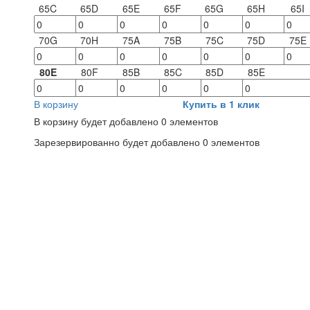
65C
65D
65E
65F
65G
65H
65I
70G
70H
75A
75B
75C
75D
75E
80E
80F
85B
85C
85D
85E
В корзину
Купить в 1 клик
В корзину будет добавлено
0
элементов
Зарезервированно будет добавлено
0
элементов