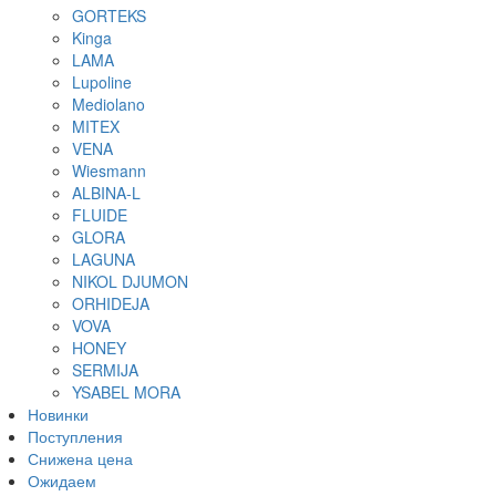
GORTEKS
ТРУСЫ К БЮСТ
Kinga
БРАЗИЛЬЯ
LAMA
СЛИПЫ
Lupoline
СТРИНГИ
Mediolano
ТАНГА
MITEX
ТРУСЫ М
VENA
ШОРТЫ
Wiesmann
ТРУСЫ МУЖСК
ALBINA-L
FLUIDE
GLORA
LAGUNA
NIKOL DJUMON
ORHIDEJA
VOVA
HONEY
SERMIJA
YSABEL MORA
Новинки
Поступления
Снижена цена
Ожидаем