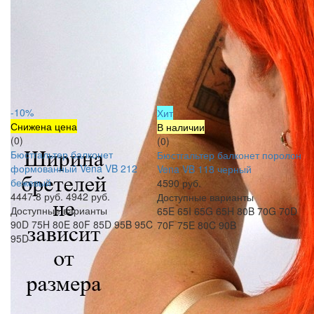
-10%
Хит
Снижена цена
В наличии
(0)
(0)
Бюстгальтер балконет
Бюстгальтер балконет поролон
формованный Vena VB 212
Vena VB 118 черный
бежевый
4590 руб.
4447.8 руб.
4942 руб.
Доступные варианты
Доступные варианты
65E
65I
65G
65H
80B
70G
70D
90D
75H
80E
80F
85D
95B
95C
70F
75E
80C
90B
95D
ПОКАЗАТЬ БОЛЬШЕ
1
2