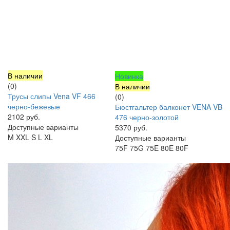
В наличии
Новинка
(0)
В наличии
Трусы слипы Vena VF 466
(0)
черно-бежевые
Бюстгальтер балконет VENA VB
2102 руб.
476 черно-золотой
Доступные варианты
5370 руб.
M
XXL
S
L
XL
Доступные варианты
75F
75G
75E
80E
80F