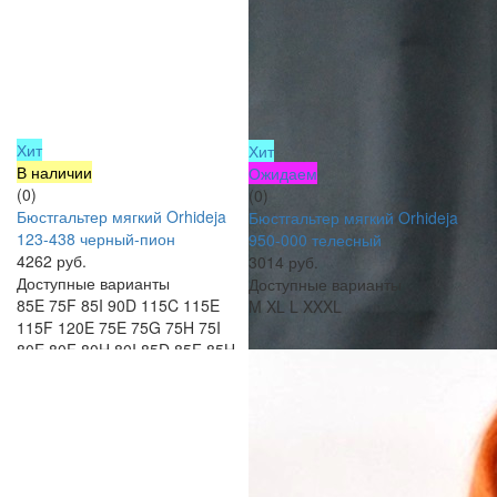
Хит
Хит
В наличии
Ожидаем
(0)
(0)
Бюстгальтер мягкий Orhideja
Бюстгальтер мягкий Orhideja
123-438 черный-пион
950-000 телесный
4262 руб.
3014 руб.
Доступные варианты
Доступные варианты
85E
75F
85I
90D
115C
115E
M
XL
L
XXXL
115F
120E
75E
75G
75H
75I
80E
80F
80H
80I
85D
85F
85H
90E
95C
95D
95E