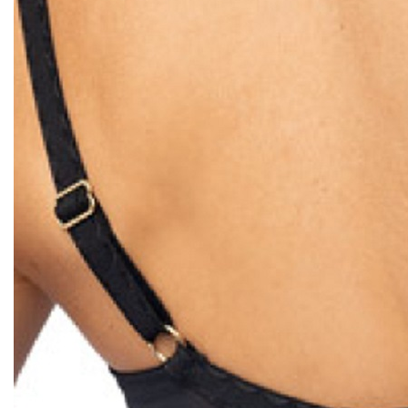
2
3
4
...
20
Новости
L&L (Польша)! Новинки на фабрике!
Женские халаты. Сбор до 5
августа!
24.07.2026
Подробнее