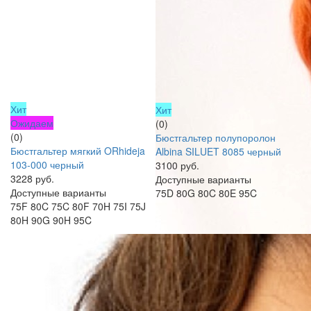
Хит
Хит
Ожидаем
(0)
(0)
Бюстгальтер полупоролон
Бюстгальтер мягкий ORhideja
Albina SILUET 8085 черный
103-000 черный
3100 руб.
3228 руб.
Доступные варианты
Доступные варианты
75D
80G
80C
80E
95C
75F
80C
75C
80F
70H
75I
75J
80H
90G
90H
95C