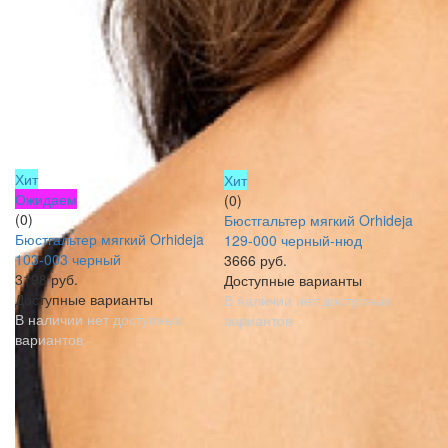
Хит
Хит
Ожидаем
(0)
(0)
Бюстгальтер мягкий Orhideja
Бюстгальтер мягкий Orhideja
129-000 черный-нюд
103-003 черный
3666 руб.
3198 руб.
Доступные варианты
Доступные варианты
В наличии нет доступных
В наличии нет доступных
вариантов
вариантов
ПОКАЗАТЬ БОЛЬШЕ
1