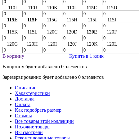
110I
110J
110K
110L
115C
115D
115E
115F
115G
115H
115I
115J
115K
115L
120C
120D
120E
120F
120G
120H
120I
120J
120K
120L
В корзину
Купить в 1 клик
В корзину будет добавлено
0
элементов
Зарезервированно будет добавлено
0
элементов
Описание
Характеристики
Доставка
Оплата
Как подобрать размер
Отзывы
Все товары этой коллекции
Похожие товары
Вы смотрели
Рекомендованные товары