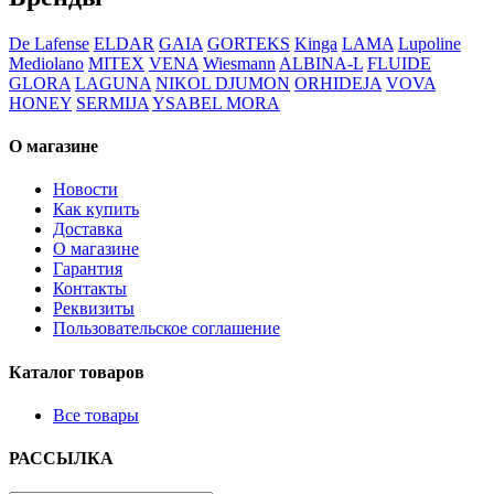
De Lafense
ELDAR
GAIA
GORTEKS
Kinga
LAMA
Lupoline
Mediolano
MITEX
VENA
Wiesmann
ALBINA-L
FLUIDE
GLORA
LAGUNA
NIKOL DJUMON
ORHIDEJA
VOVA
HONEY
SERMIJA
YSABEL MORA
О магазине
Новости
Как купить
Доставка
О магазине
Гарантия
Контакты
Реквизиты
Пользовательское соглашение
Каталог товаров
Все товары
РАССЫЛКА