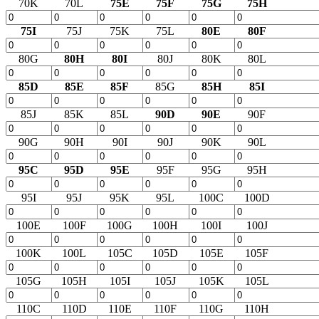
70K
70L
75E
75F
75G
75H
75I
75J
75K
75L
80E
80F
80G
80H
80I
80J
80K
80L
85D
85E
85F
85G
85H
85I
85J
85K
85L
90D
90E
90F
90G
90H
90I
90J
90K
90L
95C
95D
95E
95F
95G
95H
95I
95J
95K
95L
100C
100D
100E
100F
100G
100H
100I
100J
100K
100L
105C
105D
105E
105F
105G
105H
105I
105J
105K
105L
110C
110D
110E
110F
110G
110H