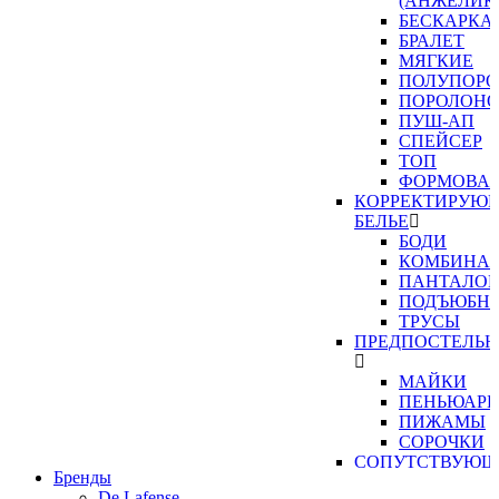
(АНЖЕЛИК
БЕСКАРКА
БРАЛЕТ
МЯГКИЕ
ПОЛУПОР
ПОРОЛОН
ПУШ-АП
СПЕЙСЕР
ТОП
ФОРМОВА
КОРРЕКТИРУЮ
БЕЛЬЕ
БОДИ
КОМБИНА
ПАНТАЛО
ПОДЪЮБН
ТРУСЫ
ПРЕДПОСТЕЛЬН
МАЙКИ
ПЕНЬЮАР
ПИЖАМЫ
СОРОЧКИ
СОПУТСТВУЮЩ
Бренды
ТОВАРЫ
De Lafense