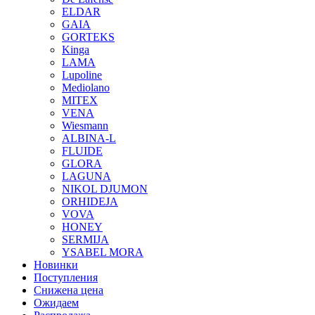
АКСЕССУА
ELDAR
ПОЯСА
GAIA
РАСПРОДАЖА
GORTEKS
ТРУСЫ
Kinga
ТРУСЫ В
LAMA
КОРОБОЧК
Lupoline
ТРУСЫ К
Mediolano
БЮСТГАЛЬ
MITEX
VENA
БРАЗ
Wiesmann
СЛИП
ALBINA-L
СТРИ
FLUIDE
ТАНГ
GLORA
ТРУС
LAGUNA
МАКС
NIKOL DJUMON
ШОРТ
ORHIDEJA
ТРУСЫ
VOVA
МУЖСКИЕ
HONEY
SERMIJA
YSABEL MORA
Новинки
Поступления
Снижена цена
Ожидаем