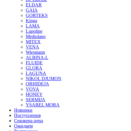
ТРУСЫ К 
ELDAR
БРАЗ
GAIA
СЛИП
GORTEKS
СТРИ
Kinga
ТАНГ
LAMA
ТРУС
Lupoline
ШОРТ
Mediolano
ТРУСЫ МУ
MITEX
VENA
Wiesmann
ALBINA-L
FLUIDE
GLORA
LAGUNA
NIKOL DJUMON
ORHIDEJA
VOVA
HONEY
SERMIJA
YSABEL MORA
Новинки
Поступления
Снижена цена
Ожидаем