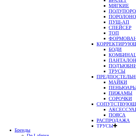
БРАЛЕТ
МЯГКИЕ
ПОЛУПОР
ПОРОЛОН
ПУШ-АП
СПЕЙСЕР
ТОП
ФОРМОВА
КОРРЕКТИРУЮЩ
БОДИ
КОМБИНА
ПАНТАЛО
ПОДЪЮБН
ТРУСЫ
ПРЕДПОСТЕЛЬН
МАЙКИ
ПЕНЬЮАР
ПИЖАМЫ
СОРОЧКИ
СОПУТСТВУЮЩ
АКСЕССУА
ПОЯСА
РАСПРОДАЖА
ТРУСЫ
Бренды
ТРУСЫ В 
De Lafense