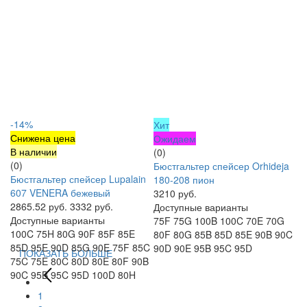
-14%
Хит
Снижена цена
Ожидаем
В наличии
(0)
(0)
Бюстгальтер спейсер Orhideja
Бюстгальтер спейсер Lupalain
180-208 пион
607 VENERA бежевый
3210 руб.
2865.52 руб.
3332 руб.
Доступные варианты
Доступные варианты
75F
75G
100B
100C
70E
70G
100C
75H
80G
90F
85F
85E
80F
80G
85B
85D
85E
90B
90C
85D
95E
90D
85G
90E
75F
85C
90D
90E
95B
95C
95D
ПОКАЗАТЬ БОЛЬШЕ
75C
75E
80C
80D
80E
80F
90B
90C
95B
95C
95D
100D
80H
1