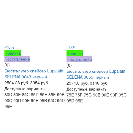
-18%
-18%
Новинка
Новинка
Поступление
Поступление
(0)
(0)
Бюстгальтер спейсер Lupalain
Бюстгальтер спейсер Lupalain
SELENA 0643 черный
SELENA 0655 черный
2504.28 руб.
3054 руб.
2574.8 руб.
3140 руб.
Доступные варианты
Доступные варианты
80D
80E
85C
85D
85E
85F
90B
75E
75F
75G
90B
90E
90F
95C
90C
90D
90E
90F
95B
95C
95D
95D
95E
95E