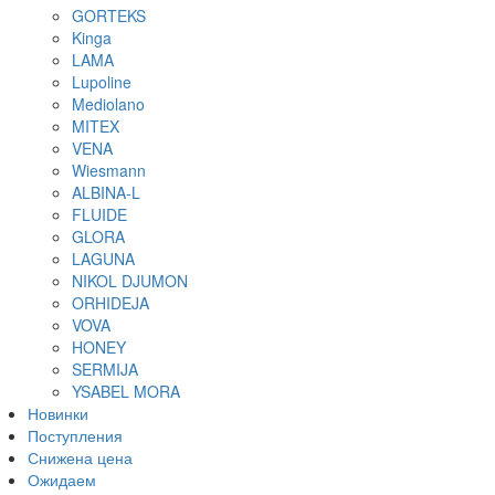
GORTEKS
ТРУСЫ К БЮСТ
Kinga
БРАЗИЛЬЯ
LAMA
СЛИПЫ
Lupoline
СТРИНГИ
Mediolano
ТАНГА
MITEX
ТРУСЫ М
VENA
ШОРТЫ
Wiesmann
ТРУСЫ МУЖСК
ALBINA-L
FLUIDE
GLORA
LAGUNA
NIKOL DJUMON
ORHIDEJA
VOVA
HONEY
SERMIJA
YSABEL MORA
Новинки
Поступления
Снижена цена
Ожидаем