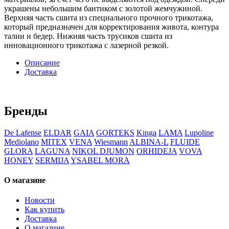
украшены небольшим бантиком с золотой жемчужиной.
Верхняя часть сшита из специального прочного трикотажа,
который предназначен для корректирования живота, контура
талии и бедер. Нижняя часть трусиков сшита из
инновационного трикотажа с лазерной резкой.
Описание
Доставка
Бренды
De Lafense
ELDAR
GAIA
GORTEKS
Kinga
LAMA
Lupoline
Mediolano
MITEX
VENA
Wiesmann
ALBINA-L
FLUIDE
GLORA
LAGUNA
NIKOL DJUMON
ORHIDEJA
VOVA
HONEY
SERMIJA
YSABEL MORA
О магазине
Новости
Как купить
Доставка
О магазине