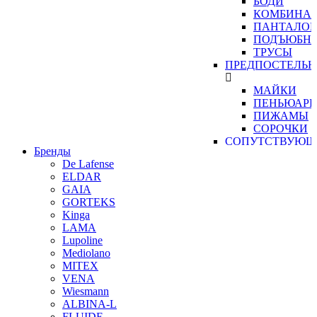
БОДИ
КОМБИНА
ПАНТАЛО
ПОДЪЮБН
ТРУСЫ
ПРЕДПОСТЕЛЬН
МАЙКИ
ПЕНЬЮАР
ПИЖАМЫ
СОРОЧКИ
СОПУТСТВУЮЩ
Бренды
ТОВАРЫ
De Lafense
АКСЕССУА
ELDAR
ПОЯСА
GAIA
РАСПРОДАЖА
GORTEKS
ТРУСЫ
Kinga
ТРУСЫ В
LAMA
КОРОБОЧК
Lupoline
ТРУСЫ К
Mediolano
БЮСТГАЛЬ
MITEX
VENA
БРАЗ
Wiesmann
СЛИП
ALBINA-L
СТРИ
FLUIDE