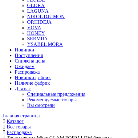
ТАНГ
GLORA
ТРУС
LAGUNA
МАКС
NIKOL DJUMON
ШОРТ
ORHIDEJA
ТРУСЫ
VOVA
МУЖСКИЕ
HONEY
SERMIJA
YSABEL MORA
Новинки
Поступления
Снижена цена
Ожидаем
Распродажа
Новинки фабрик
Наличие фабрик
Для вас
Специальные предложения
Рекомендуемые товары
Вы смотрели
Главная страница
Каталог
Все товары
Распродажа
Трусы шорты Mitex GLAM FORM LOW бежевые+