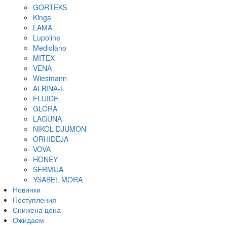
GORTEKS
ТРУСЫ К БЮСТ
Kinga
БРАЗИЛЬЯ
LAMA
СЛИПЫ
Lupoline
СТРИНГИ
Mediolano
ТАНГА
MITEX
ТРУСЫ М
VENA
ШОРТЫ
Wiesmann
ТРУСЫ МУЖСК
ALBINA-L
FLUIDE
GLORA
LAGUNA
NIKOL DJUMON
ORHIDEJA
VOVA
HONEY
SERMIJA
YSABEL MORA
Новинки
Поступления
Снижена цена
Ожидаем